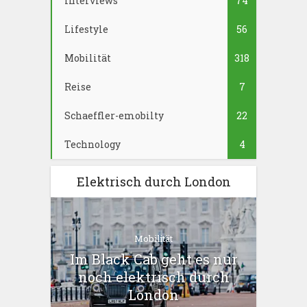
Interviews
74
Lifestyle
56
Mobilität
318
Reise
7
Schaeffler-emobilty
22
Technology
4
Elektrisch durch London
Mobilität
Im Black Cab geht es nur
noch elektrisch durch
London