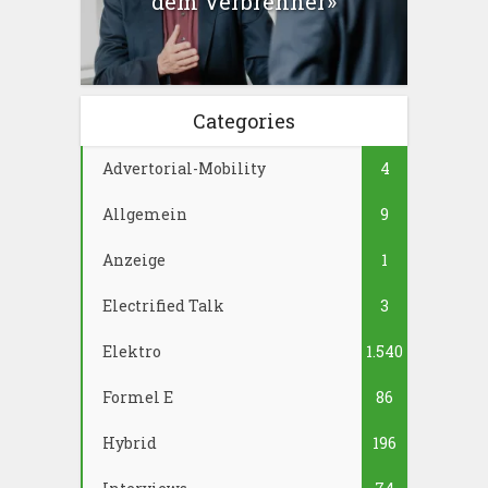
dem Verbrenner»
Categories
Advertorial-Mobility
4
Allgemein
9
Anzeige
1
Electrified Talk
3
Elektro
1.540
Formel E
86
Hybrid
196