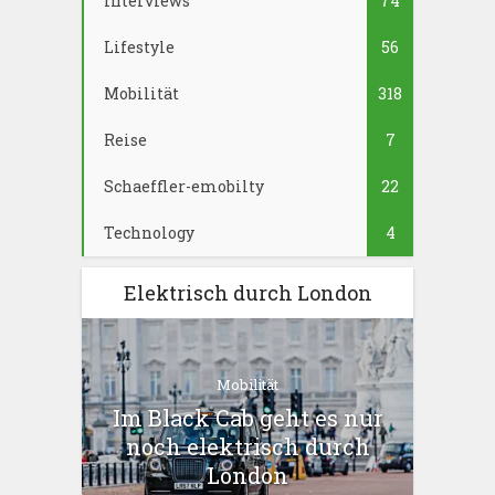
Interviews
74
Lifestyle
56
Mobilität
318
Reise
7
Schaeffler-emobilty
22
Technology
4
Elektrisch durch London
Mobilität
Im Black Cab geht es nur
noch elektrisch durch
London