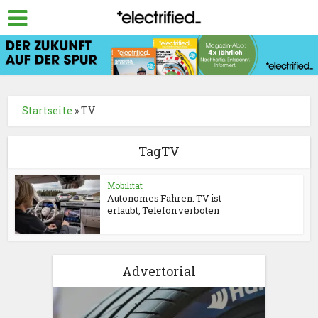
Startseite
»
TV
TagTV
Mobilität
Autonomes Fahren: TV ist
erlaubt, Telefon verboten
Advertorial