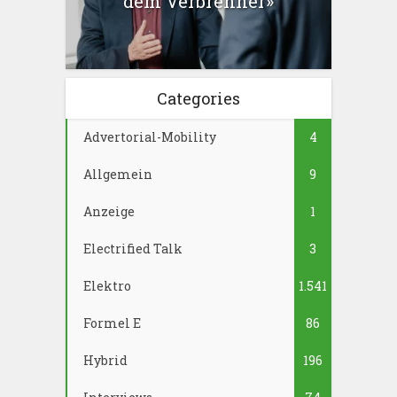
dem Verbrenner»
Categories
Advertorial-Mobility
4
Allgemein
9
Anzeige
1
Electrified Talk
3
Elektro
1.541
Formel E
86
Hybrid
196