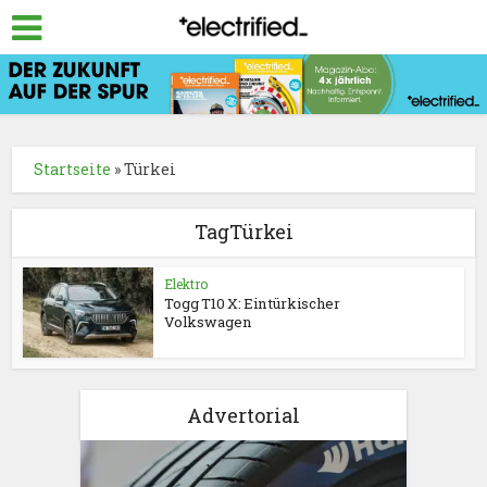
Startseite
»
Türkei
TagTürkei
Elektro
Togg T10 X: Ein türkischer
Volkswagen
Advertorial