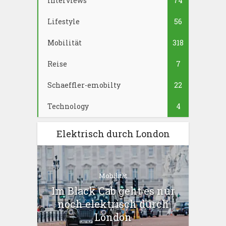
Interviews
74
Lifestyle
56
Mobilität
318
Reise
7
Schaeffler-emobilty
22
Technology
4
Elektrisch durch London
Mobilität
Im Black Cab geht es nur
noch elektrisch durch
London