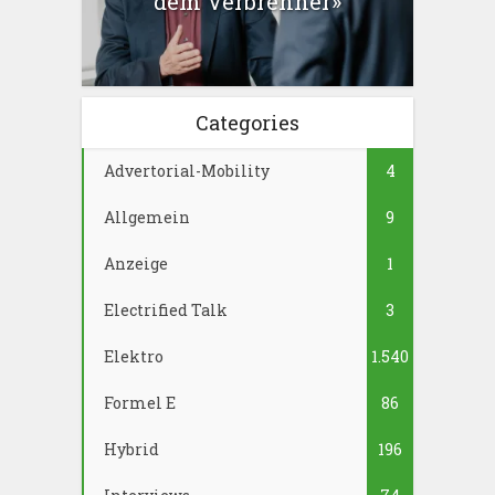
dem Verbrenner»
Categories
Advertorial-Mobility
4
Allgemein
9
Anzeige
1
Electrified Talk
3
Elektro
1.540
Formel E
86
Hybrid
196