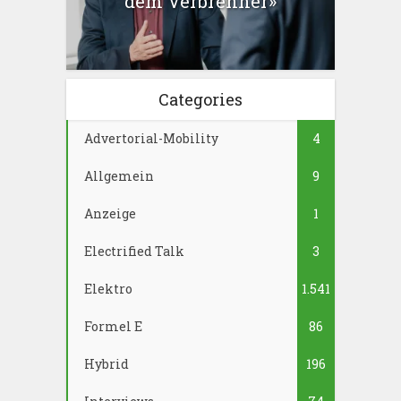
dem Verbrenner»
Categories
Advertorial-Mobility
4
Allgemein
9
Anzeige
1
Electrified Talk
3
Elektro
1.541
Formel E
86
Hybrid
196