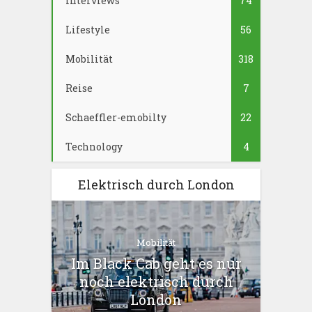
Interviews
74
Lifestyle
56
Mobilität
318
Reise
7
Schaeffler-emobilty
22
Technology
4
Elektrisch durch London
Mobilität
Im Black Cab geht es nur
noch elektrisch durch
London