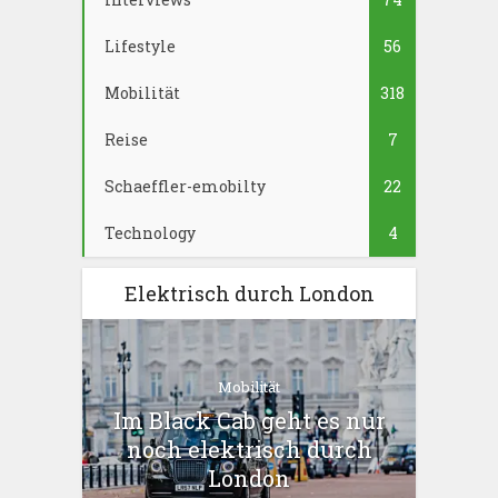
Lifestyle
56
Mobilität
318
Reise
7
Schaeffler-emobilty
22
Technology
4
Elektrisch durch London
Mobilität
Im Black Cab geht es nur
noch elektrisch durch
London