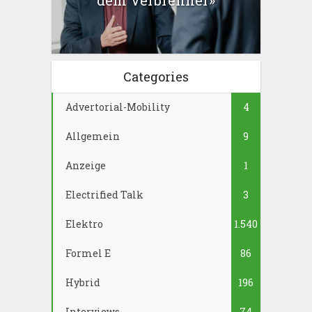
dem Verbrenner»
Categories
Advertorial-Mobility
4
Allgemein
9
Anzeige
1
Electrified Talk
3
Elektro
1.540
Formel E
86
Hybrid
196
Interviews
74