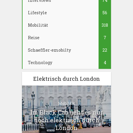
Interviews
74
Lifestyle
56
Mobilität
318
Reise
7
Schaeffler-emobilty
22
Technology
4
Elektrisch durch London
Mobilität
Im Black Cab geht es nur
noch elektrisch durch
London