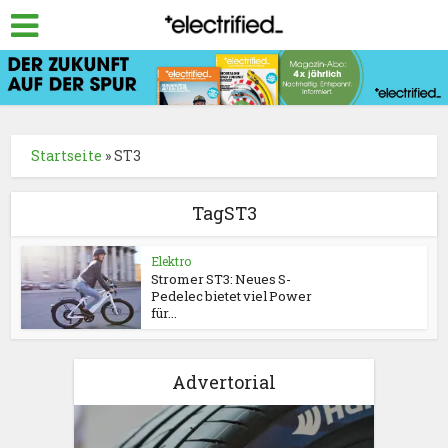
Startseite
»
ST3
TagST3
Elektro
Stromer ST3: Neues S-
Pedelec bietet viel Power
für...
Advertorial