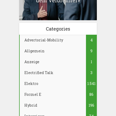
dem Verbrenner»
Categories
Advertorial-Mobility
4
Allgemein
9
Anzeige
1
Electrified Talk
3
Elektro
1.541
Formel E
86
Hybrid
196