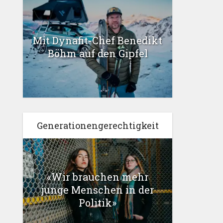
Mit Dynafit-Chef Benedikt
Böhm auf den Gipfel
Generationengerechtigkeit
«Wir brauchen mehr
junge Menschen in der
Politik»