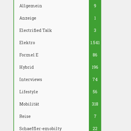
Allgemein
9
Anzeige
1
Electrified Talk
3
Elektro
1.541
Formel E
86
Hybrid
196
Interviews
74
Lifestyle
56
Mobilität
318
Reise
7
Schaeffler-emobilty
22