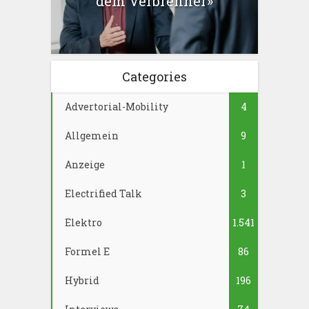
dem Verbrenner»
Categories
Advertorial-Mobility
4
Allgemein
9
Anzeige
1
Electrified Talk
3
Elektro
1.541
Formel E
86
Hybrid
196