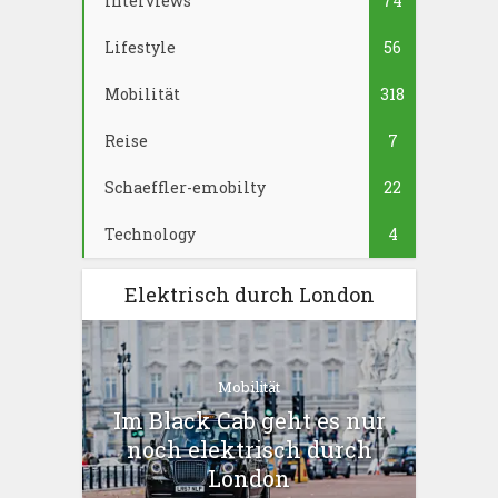
Interviews
74
Lifestyle
56
Mobilität
318
Reise
7
Schaeffler-emobilty
22
Technology
4
Elektrisch durch London
Mobilität
Im Black Cab geht es nur
noch elektrisch durch
London