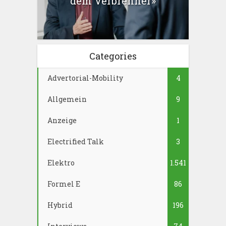
dem Verbrenner»
Categories
Advertorial-Mobility
4
Allgemein
9
Anzeige
1
Electrified Talk
3
Elektro
1.541
Formel E
86
Hybrid
196