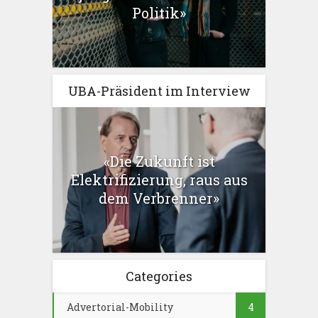
Politik»
UBA-Präsident im Interview
«Die Zukunft ist
Elektrifizierung, raus aus
dem Verbrenner»
Categories
Advertorial-Mobility
4