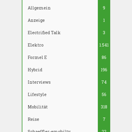
Allgemein
9
Anzeige
1
Electrified Talk
3
Elektro
1.541
Formel E
86
Hybrid
196
Interviews
74
Lifestyle
56
Mobilität
318
Reise
7
Schaeffler-emobilty
22