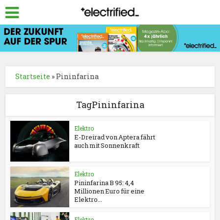
Startseite
»
Pininfarina
TagPininfarina
Elektro
E-Dreirad von Aptera fährt
auch mit Sonnenkraft
Elektro
Pininfarina B 95: 4,4
Millionen Euro für eine
Elektro...
Elektro