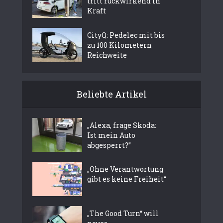
tritt rückwirkend in
Kraft
CityQ: Pedelec mit bis
zu 100 Kilometern
Reichweite
Beliebte Artikel
„Alexa, frage Skoda:
Ist mein Auto
abgesperrt?”
„Ohne Verantwortung
gibt es keine Freiheit“
„The Good Turn“ will