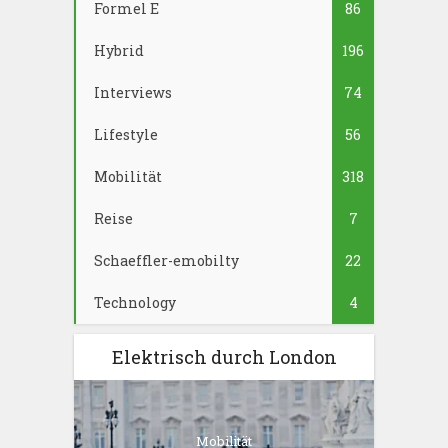
Formel E
86
Hybrid
196
Interviews
74
Lifestyle
56
Mobilität
318
Reise
7
Schaeffler-emobilty
22
Technology
4
Elektrisch durch London
Mobilität