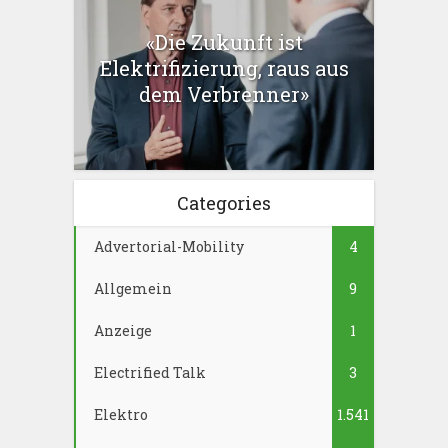
«Die Zukunft ist
Elektrifizierung, raus aus
dem Verbrenner»
Categories
Advertorial-Mobility
4
Allgemein
9
Anzeige
1
Electrified Talk
3
Elektro
1.541