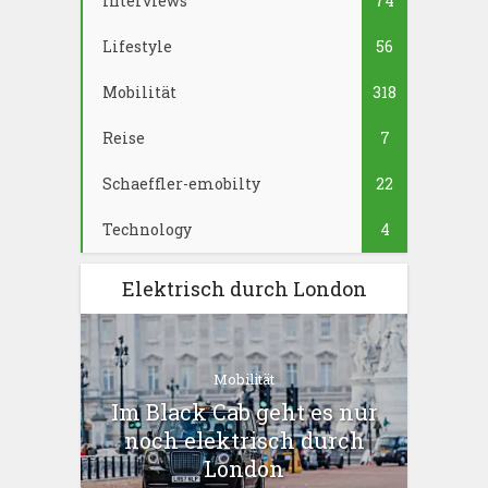
Interviews
74
Lifestyle
56
Mobilität
318
Reise
7
Schaeffler-emobilty
22
Technology
4
Elektrisch durch London
Mobilität
Im Black Cab geht es nur
noch elektrisch durch
London