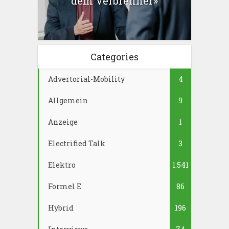
dem Verbrenner»
Categories
Advertorial-Mobility
4
Allgemein
9
Anzeige
1
Electrified Talk
3
Elektro
1.541
Formel E
86
Hybrid
196