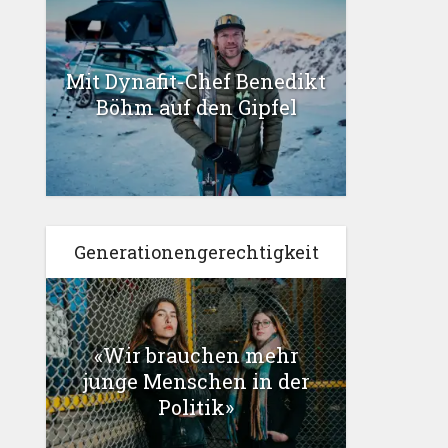
Mit Dynafit-Chef Benedikt
Böhm auf den Gipfel
Generationengerechtigkeit
«Wir brauchen mehr
junge Menschen in der
Politik»