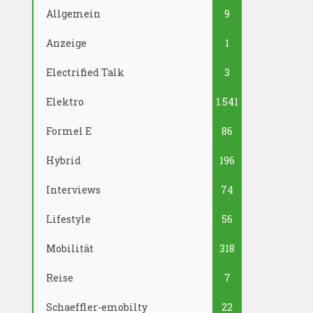
Allgemein
9
Anzeige
1
Electrified Talk
3
Elektro
1.541
Formel E
86
Hybrid
196
Interviews
74
Lifestyle
56
Mobilität
318
Reise
7
Schaeffler-emobilty
22