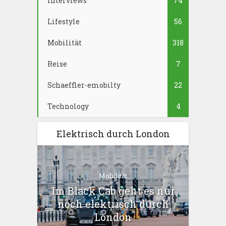
Interviews
74
Lifestyle
56
Mobilität
318
Reise
7
Schaeffler-emobilty
22
Technology
4
Elektrisch durch London
Mobilität
Im Black Cab geht es nur
noch elektrisch durch
London