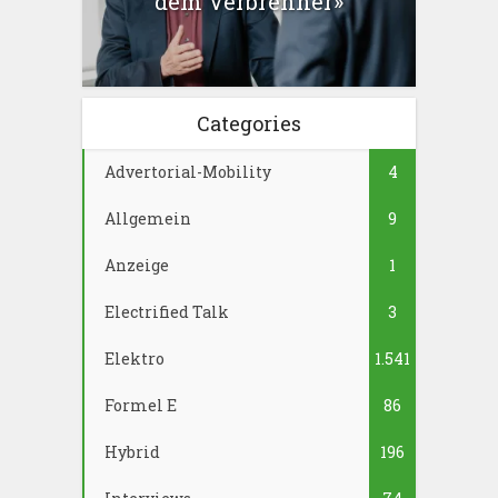
dem Verbrenner»
Categories
Advertorial-Mobility
4
Allgemein
9
Anzeige
1
Electrified Talk
3
Elektro
1.541
Formel E
86
Hybrid
196