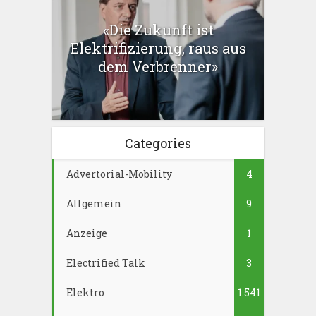
«Die Zukunft ist
Elektrifizierung, raus aus
dem Verbrenner»
Categories
Advertorial-Mobility
4
Allgemein
9
Anzeige
1
Electrified Talk
3
Elektro
1.541