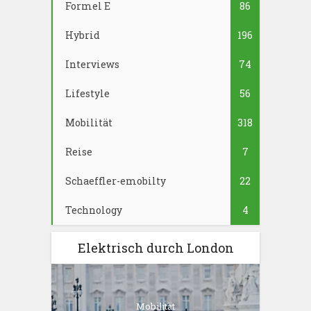
Formel E
86
Hybrid
196
Interviews
74
Lifestyle
56
Mobilität
318
Reise
7
Schaeffler-emobilty
22
Technology
4
Elektrisch durch London
Mobilität