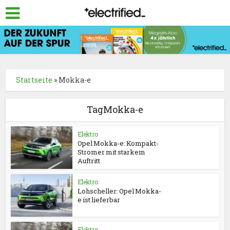
Startseite
»
Mokka-e
TagMokka-e
Elektro
Opel Mokka-e: Kompakt-
Stromer mit starkem
Auftritt
Elektro
Lohscheller: Opel Mokka-
e ist lieferbar
Elektro