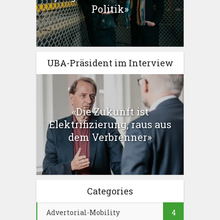
Politik»
UBA-Präsident im Interview
«Die Zukunft ist
Elektrifizierung, raus aus
dem Verbrenner»
Categories
Advertorial-Mobility
4