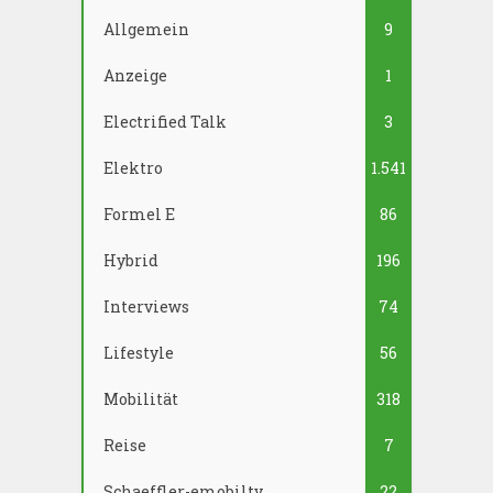
Allgemein
9
Anzeige
1
Electrified Talk
3
Elektro
1.541
Formel E
86
Hybrid
196
Interviews
74
Lifestyle
56
Mobilität
318
Reise
7
Schaeffler-emobilty
22