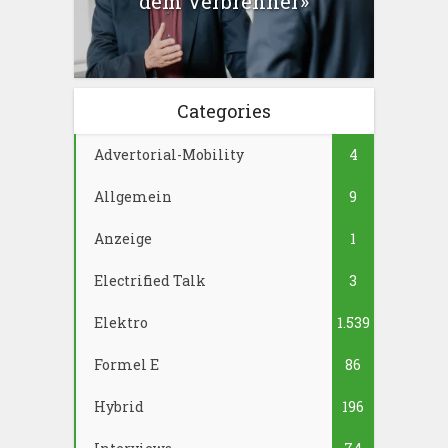
dem Verbrenner»
Categories
Advertorial-Mobility
4
Allgemein
9
Anzeige
1
Electrified Talk
3
Elektro
1.539
Formel E
86
Hybrid
196