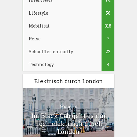
Interviews
74
Lifestyle
56
Mobilität
318
Reise
7
Schaeffler-emobilty
22
Technology
4
Elektrisch durch London
Mobilität
Im Black Cab geht es nur
noch elektrisch durch
London