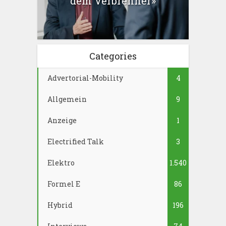
dem Verbrenner»
Categories
Advertorial-Mobility
4
Allgemein
9
Anzeige
1
Electrified Talk
3
Elektro
1.540
Formel E
86
Hybrid
196