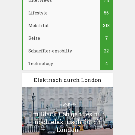
Interviews
74
Lifestyle
56
Mobilität
318
Reise
7
Schaeffler-emobilty
22
Technology
4
Elektrisch durch London
Mobilität
Im Black Cab geht es nur
noch elektrisch durch
London