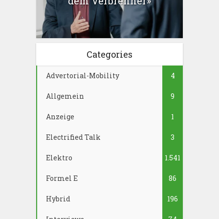
dem Verbrenner»
Categories
Advertorial-Mobility
4
Allgemein
9
Anzeige
1
Electrified Talk
3
Elektro
1.541
Formel E
86
Hybrid
196