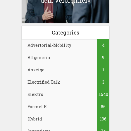
dem Verbrenner»
Categories
Advertorial-Mobility
4
Allgemein
9
Anzeige
1
Electrified Talk
3
Elektro
1.540
Formel E
86
Hybrid
196