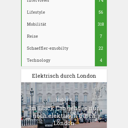
Interviews
74
Lifestyle
56
Mobilität
318
Reise
7
Schaeffler-emobilty
22
Technology
4
Elektrisch durch London
Mobilität
Im Black Cab geht es nur
noch elektrisch durch
London