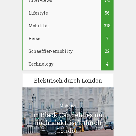
Interviews
74
Lifestyle
56
Mobilität
318
Reise
7
Schaeffler-emobilty
22
Technology
4
Elektrisch durch London
Mobilität
Im Black Cab geht es nur
noch elektrisch durch
London