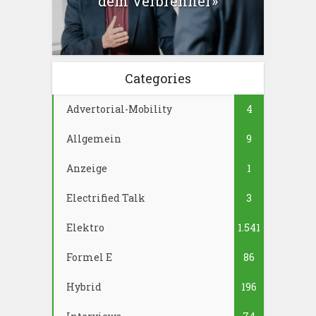
dem Verbrenner»
Categories
Advertorial-Mobility
4
Allgemein
9
Anzeige
1
Electrified Talk
3
Elektro
1.541
Formel E
86
Hybrid
196