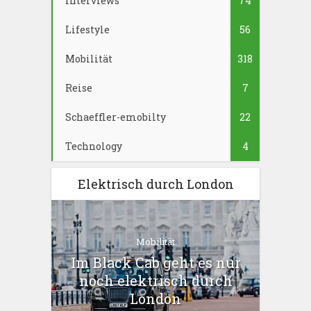
Interviews
74
Lifestyle
56
Mobilität
318
Reise
7
Schaeffler-emobilty
22
Technology
4
Elektrisch durch London
Mobilität
Im Black Cab geht es nur
noch elektrisch durch
London