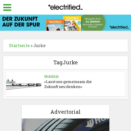
Startseite
»
Jurke
TagJurke
Mobilität
«Lasst uns gemeinsam die
Zukunft neu denken»
Advertorial