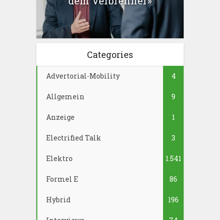
dem Verbrenner»
Categories
Advertorial-Mobility
4
Allgemein
9
Anzeige
1
Electrified Talk
3
Elektro
1.541
Formel E
86
Hybrid
196