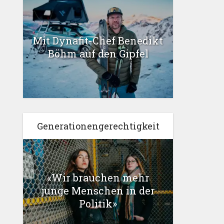
Mit Dynafit-Chef Benedikt
Böhm auf den Gipfel
Generationengerechtigkeit
«Wir brauchen mehr
junge Menschen in der
Politik»