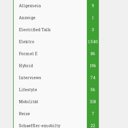
Allgemein
9
Anzeige
1
Electrified Talk
3
Elektro
1.540
Formel E
86
Hybrid
196
Interviews
74
Lifestyle
56
Mobilität
318
Reise
7
Schaeffler-emobilty
22