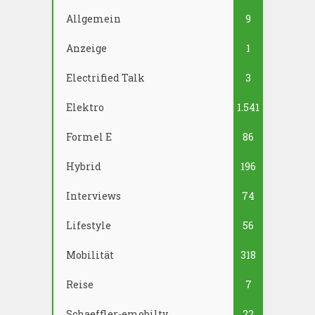
Allgemein
9
Anzeige
1
Electrified Talk
3
Elektro
1.541
Formel E
86
Hybrid
196
Interviews
74
Lifestyle
56
Mobilität
318
Reise
7
Schaeffler-emobilty
22