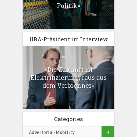
Politik»
UBA-Präsident im Interview
«Die Zukunft ist
Elektrifizierung, raus aus
dem Verbrenner»
Categories
Advertorial-Mobility
4