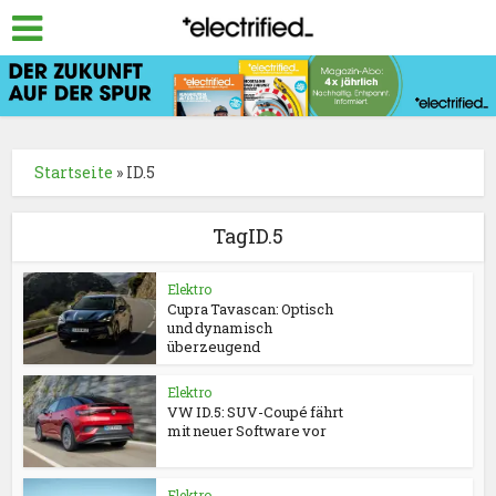
Startseite
»
ID.5
TagID.5
Elektro
Cupra Tavascan: Optisch
und dynamisch
überzeugend
Elektro
VW ID.5: SUV-Coupé fährt
mit neuer Software vor
Elektro