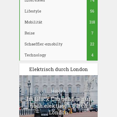
Interviews
74
Lifestyle
56
Mobilität
318
Reise
7
Schaeffler-emobilty
22
Technology
4
Elektrisch durch London
Mobilität
Im Black Cab geht es nur
noch elektrisch durch
London