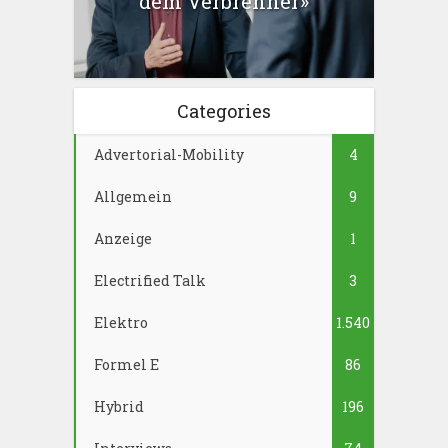
dem Verbrenner»
Categories
Advertorial-Mobility
4
Allgemein
9
Anzeige
1
Electrified Talk
3
Elektro
1.540
Formel E
86
Hybrid
196