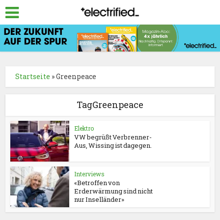
Startseite
»
Greenpeace
TagGreenpeace
Elektro
VW begrüßt Verbrenner-
Aus, Wissing ist dagegen.
Interviews
«Betroffen von
Erderwärmung sind nicht
nur Inselländer»