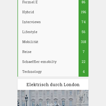
Formel E
86
Hybrid
196
Interviews
74
Lifestyle
56
Mobilität
318
Reise
7
Schaeffler-emobilty
22
Technology
4
Elektrisch durch London
Mobilität