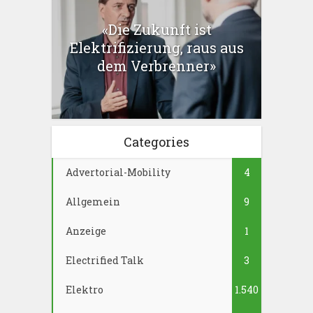
«Die Zukunft ist
Elektrifizierung, raus aus
dem Verbrenner»
Categories
Advertorial-Mobility
4
Allgemein
9
Anzeige
1
Electrified Talk
3
Elektro
1.540