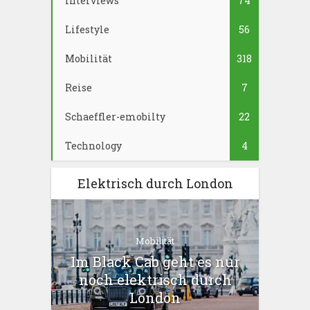
Interviews
74
Lifestyle
56
Mobilität
318
Reise
7
Schaeffler-emobilty
22
Technology
4
Elektrisch durch London
Mobilität
Im Black Cab geht es nur
noch elektrisch durch
London