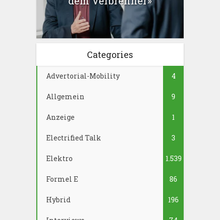
dem Verbrenner»
Categories
Advertorial-Mobility
4
Allgemein
9
Anzeige
1
Electrified Talk
3
Elektro
1.539
Formel E
86
Hybrid
196