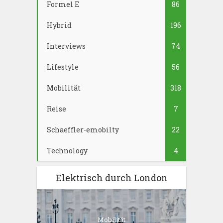
Formel E
86
Hybrid
196
Interviews
74
Lifestyle
56
Mobilität
318
Reise
7
Schaeffler-emobilty
22
Technology
4
Elektrisch durch London
Mobilität