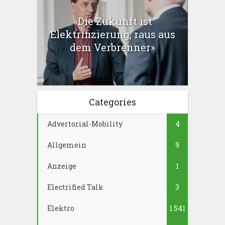
«Die Zukunft ist
Elektrifizierung, raus aus
dem Verbrenner»
Categories
Advertorial-Mobility
4
Allgemein
9
Anzeige
1
Electrified Talk
3
Elektro
1.541