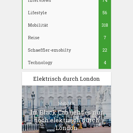
Interviews
74
Lifestyle
56
Mobilität
318
Reise
7
Schaeffler-emobilty
22
Technology
4
Elektrisch durch London
Mobilität
Im Black Cab geht es nur
noch elektrisch durch
London