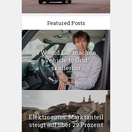
Featured Posts
VW und Elli machen
„Vehicle to Grid“
skalierbar
Elektroautos: Marktanteil
steigt auf über 29 Prozent