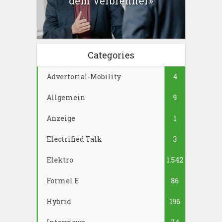
dem Verbrenner»
Categories
Advertorial-Mobility
4
Allgemein
9
Anzeige
1
Electrified Talk
3
Elektro
1.542
Formel E
86
Hybrid
196