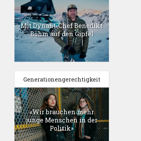
Mit Dynafit-Chef Benedikt
Böhm auf den Gipfel
Generationengerechtigkeit
«Wir brauchen mehr
junge Menschen in der
Politik»