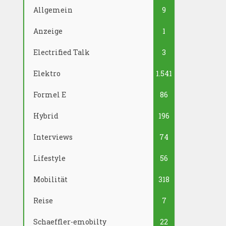
Allgemein
9
Anzeige
1
Electrified Talk
3
Elektro
1.541
Formel E
86
Hybrid
196
Interviews
74
Lifestyle
56
Mobilität
318
Reise
7
Schaeffler-emobilty
22