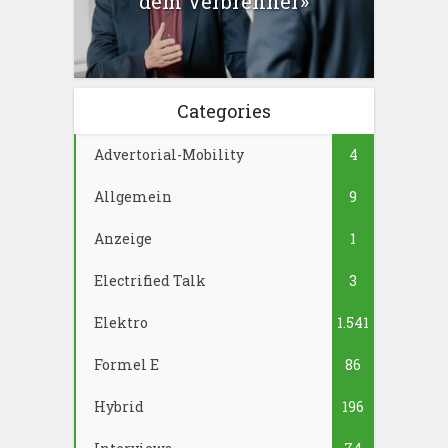
dem Verbrenner»
Categories
Advertorial-Mobility
4
Allgemein
9
Anzeige
1
Electrified Talk
3
Elektro
1.541
Formel E
86
Hybrid
196