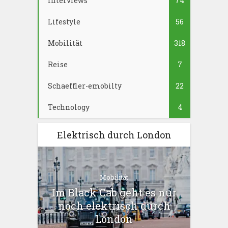
Interviews
74
Lifestyle
56
Mobilität
318
Reise
7
Schaeffler-emobilty
22
Technology
4
Elektrisch durch London
Mobilität
Im Black Cab geht es nur
noch elektrisch durch
London