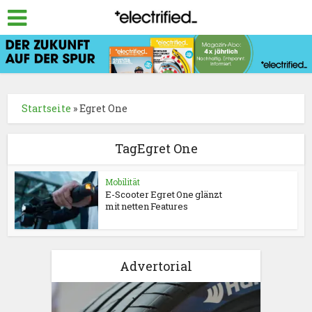
Startseite
»
Egret One
TagEgret One
Mobilität
E-Scooter Egret One glänzt
mit netten Features
Advertorial