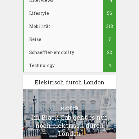
Interviews
74
Lifestyle
56
Mobilität
318
Reise
7
Schaeffler-emobilty
22
Technology
4
Elektrisch durch London
Mobilität
Im Black Cab geht es nur
noch elektrisch durch
London