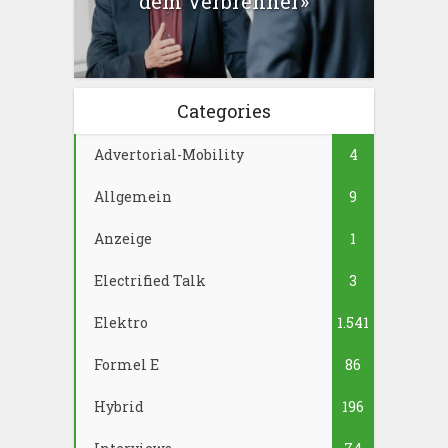
dem Verbrenner»
Categories
Advertorial-Mobility
4
Allgemein
9
Anzeige
1
Electrified Talk
3
Elektro
1.541
Formel E
86
Hybrid
196