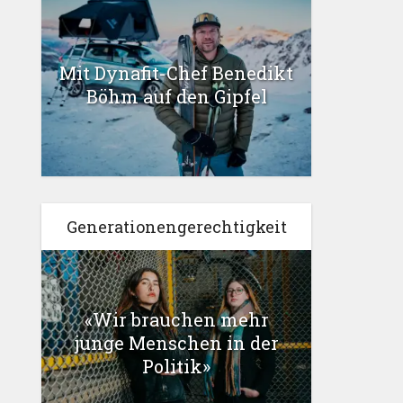
Mit Dynafit-Chef Benedikt
Böhm auf den Gipfel
Generationengerechtigkeit
«Wir brauchen mehr
junge Menschen in der
Politik»