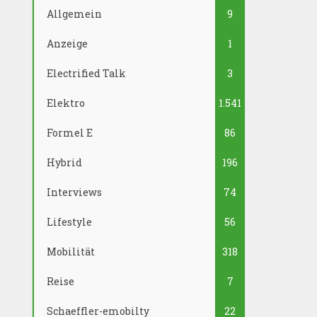
Allgemein
9
Anzeige
1
Electrified Talk
3
Elektro
1.541
Formel E
86
Hybrid
196
Interviews
74
Lifestyle
56
Mobilität
318
Reise
7
Schaeffler-emobilty
22