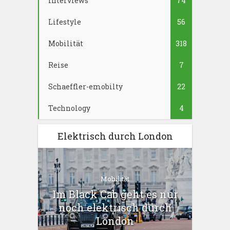
Interviews
74
Lifestyle
56
Mobilität
318
Reise
7
Schaeffler-emobilty
22
Technology
4
Elektrisch durch London
Mobilität
Im Black Cab geht es nur
noch elektrisch durch
London