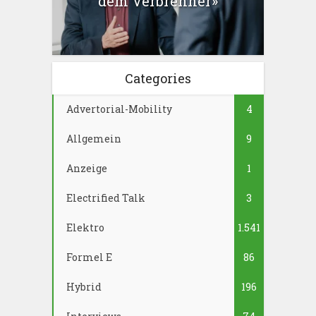
dem Verbrenner»
Categories
Advertorial-Mobility
4
Allgemein
9
Anzeige
1
Electrified Talk
3
Elektro
1.541
Formel E
86
Hybrid
196