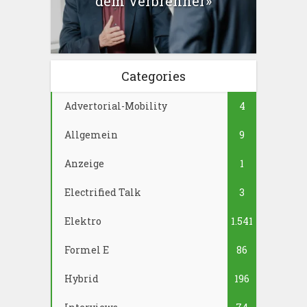
dem Verbrenner»
Categories
Advertorial-Mobility
4
Allgemein
9
Anzeige
1
Electrified Talk
3
Elektro
1.541
Formel E
86
Hybrid
196