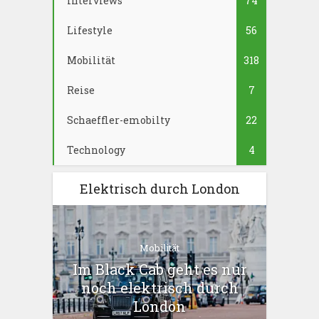
Interviews
74
Lifestyle
56
Mobilität
318
Reise
7
Schaeffler-emobilty
22
Technology
4
Elektrisch durch London
Mobilität
Im Black Cab geht es nur
noch elektrisch durch
London