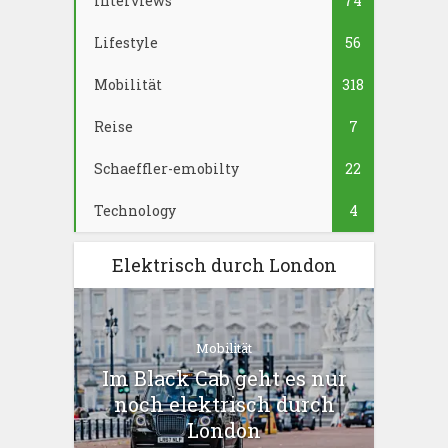
Interviews
74
Lifestyle
56
Mobilität
318
Reise
7
Schaeffler-emobilty
22
Technology
4
Elektrisch durch London
Mobilität
Im Black Cab geht es nur
noch elektrisch durch
London