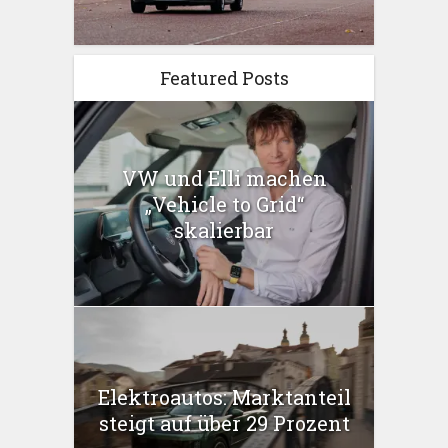
Featured Posts
VW und Elli machen
„Vehicle to Grid“
skalierbar
Elektroautos: Marktanteil
steigt auf über 29 Prozent