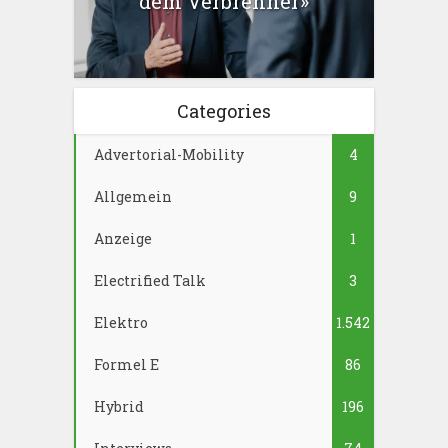
dem Verbrenner»
Categories
Advertorial-Mobility
4
Allgemein
9
Anzeige
1
Electrified Talk
3
Elektro
1.542
Formel E
86
Hybrid
196