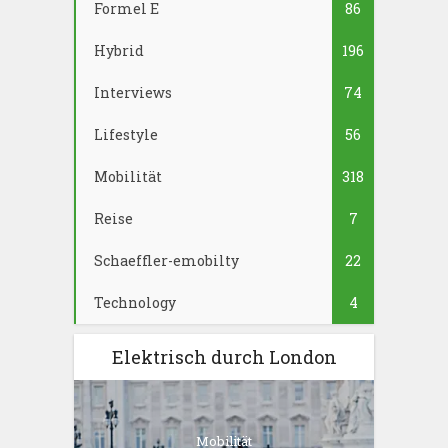
Formel E
86
Hybrid
196
Interviews
74
Lifestyle
56
Mobilität
318
Reise
7
Schaeffler-emobilty
22
Technology
4
Elektrisch durch London
Mobilität