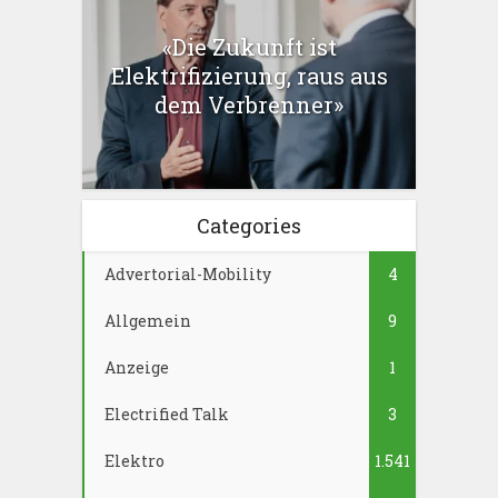
«Die Zukunft ist
Elektrifizierung, raus aus
dem Verbrenner»
Categories
Advertorial-Mobility
4
Allgemein
9
Anzeige
1
Electrified Talk
3
Elektro
1.541