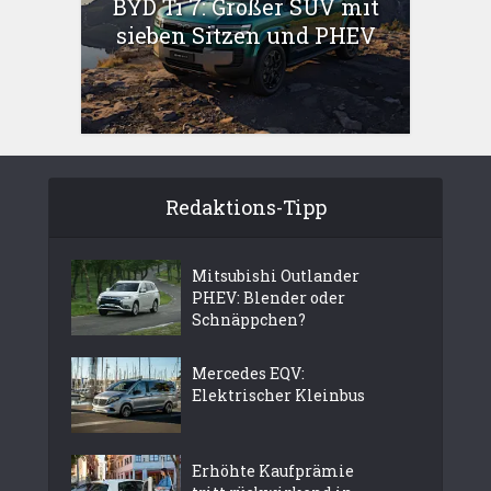
BYD Ti 7: Großer SUV mit
sieben Sitzen und PHEV
Redaktions-Tipp
Mitsubishi Outlander
PHEV: Blender oder
Schnäppchen?
Mercedes EQV:
Elektrischer Kleinbus
Erhöhte Kaufprämie