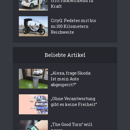
tritt rückwirkend in
Kraft
CityQ: Pedelec mit bis
zu 100 Kilometern
Reichweite
Beliebte Artikel
„Alexa, frage Skoda:
Ist mein Auto
abgesperrt?”
„Ohne Verantwortung
gibt es keine Freiheit“
„The Good Turn“ will