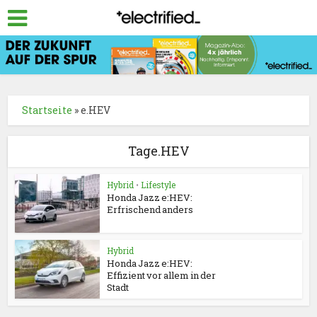
Startseite
»
e.HEV
Tage.HEV
Hybrid
•
Lifestyle
Honda Jazz e:HEV:
Erfrischend anders
Hybrid
Honda Jazz e:HEV:
Effizient vor allem in der
Stadt