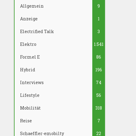
Allgemein
9
Anzeige
1
Electrified Talk
3
Elektro
1.541
Formel E
86
Hybrid
196
Interviews
74
Lifestyle
56
Mobilität
318
Reise
7
Schaeffler-emobilty
22