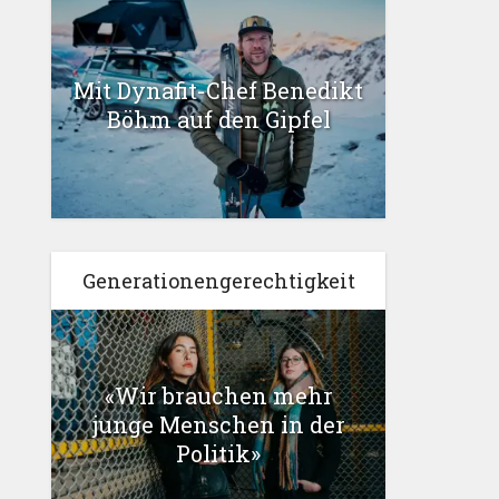
Mit Dynafit-Chef Benedikt
Böhm auf den Gipfel
Generationengerechtigkeit
«Wir brauchen mehr
junge Menschen in der
Politik»