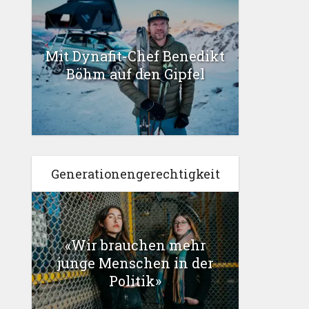
Mit Dynafit-Chef Benedikt
Böhm auf den Gipfel
Generationengerechtigkeit
«Wir brauchen mehr
junge Menschen in der
Politik»