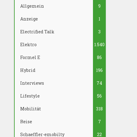
Allgemein
9
Anzeige
1
Electrified Talk
3
Elektro
1.540
Formel E
86
Hybrid
196
Interviews
74
Lifestyle
56
Mobilität
318
Reise
7
Schaeffler-emobilty
22