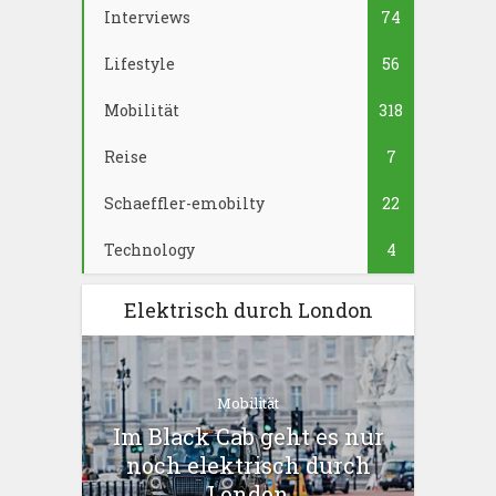
Interviews
74
Lifestyle
56
Mobilität
318
Reise
7
Schaeffler-emobilty
22
Technology
4
Elektrisch durch London
Mobilität
Im Black Cab geht es nur
noch elektrisch durch
London