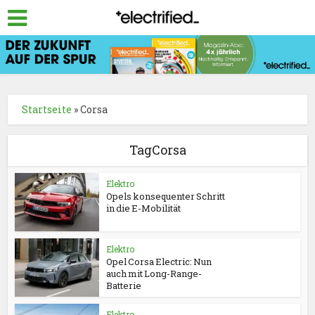
Startseite
»
Corsa
TagCorsa
Elektro
Opels konsequenter Schritt
in die E-Mobilität
Elektro
Opel Corsa Electric: Nun
auch mit Long-Range-
Batterie
Elektro