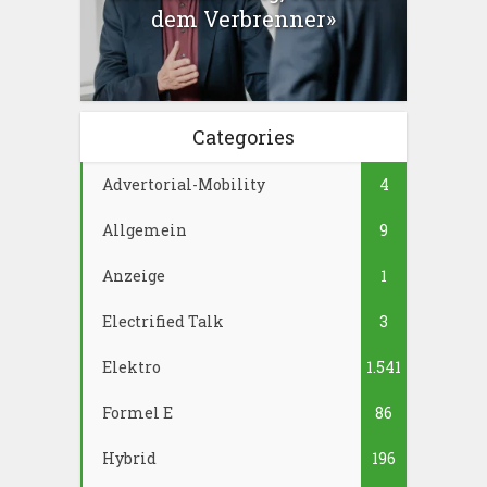
dem Verbrenner»
Categories
Advertorial-Mobility
4
Allgemein
9
Anzeige
1
Electrified Talk
3
Elektro
1.541
Formel E
86
Hybrid
196