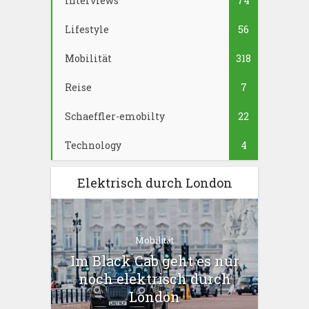
Interviews
74
Lifestyle
56
Mobilität
318
Reise
7
Schaeffler-emobilty
22
Technology
4
Elektrisch durch London
Mobilität
Im Black Cab geht es nur
noch elektrisch durch
London