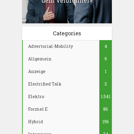
dem Verbrenner»
Categories
Advertorial-Mobility
4
Allgemein
9
Anzeige
1
Electrified Talk
3
Elektro
1.541
Formel E
86
Hybrid
196