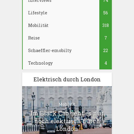
Interviews
74
Lifestyle
56
Mobilität
318
Reise
7
Schaeffler-emobilty
22
Technology
4
Elektrisch durch London
Mobilität
Im Black Cab geht es nur
noch elektrisch durch
London