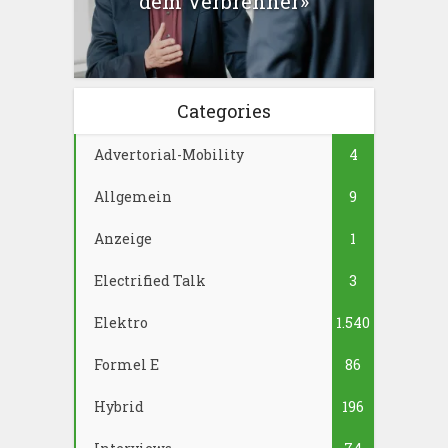
dem Verbrenner»
Categories
Advertorial-Mobility
4
Allgemein
9
Anzeige
1
Electrified Talk
3
Elektro
1.540
Formel E
86
Hybrid
196