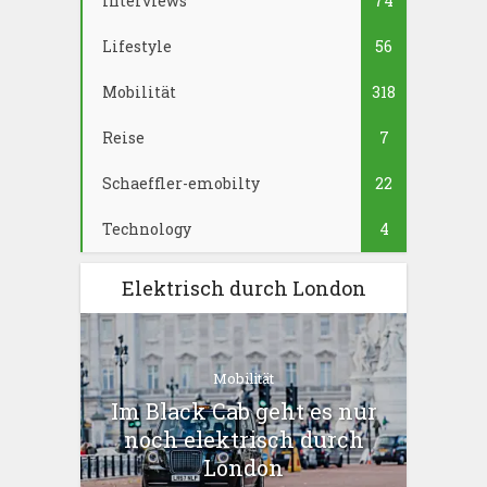
Interviews
74
Lifestyle
56
Mobilität
318
Reise
7
Schaeffler-emobilty
22
Technology
4
Elektrisch durch London
Mobilität
Im Black Cab geht es nur
noch elektrisch durch
London