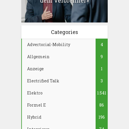
dem Verbrenner»
Categories
Advertorial-Mobility
4
Allgemein
9
Anzeige
1
Electrified Talk
3
Elektro
1.541
Formel E
86
Hybrid
196