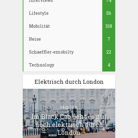
Interviews
74
Lifestyle
56
Mobilität
318
Reise
7
Schaeffler-emobilty
22
Technology
4
Elektrisch durch London
Mobilität
Im Black Cab geht es nur
noch elektrisch durch
London