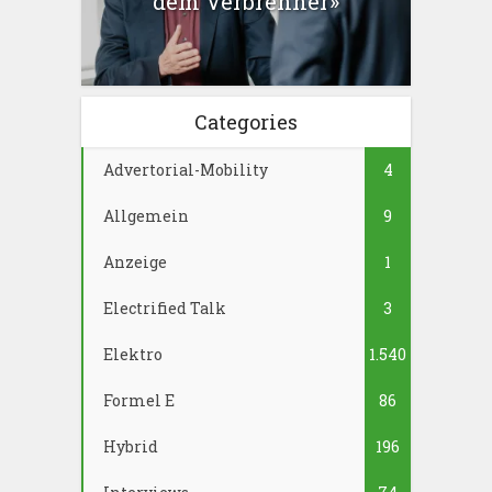
dem Verbrenner»
Categories
Advertorial-Mobility
4
Allgemein
9
Anzeige
1
Electrified Talk
3
Elektro
1.540
Formel E
86
Hybrid
196