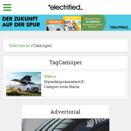
Startseite
»
Camüper
TagCamüper
Elektro
Hyundai präsentiert E-
Camper vom Staria
Advertorial