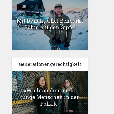
Mit Dynafit-Chef Benedikt
Böhm auf den Gipfel
Generationengerechtigkeit
«Wir brauchen mehr
junge Menschen in der
Politik»