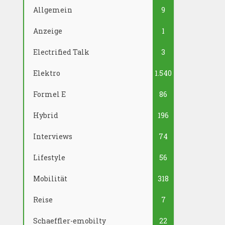
Allgemein
9
Anzeige
1
Electrified Talk
3
Elektro
1.540
Formel E
86
Hybrid
196
Interviews
74
Lifestyle
56
Mobilität
318
Reise
7
Schaeffler-emobilty
22