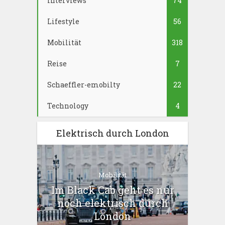
Interviews
74
Lifestyle
56
Mobilität
318
Reise
7
Schaeffler-emobilty
22
Technology
4
Elektrisch durch London
Mobilität
Im Black Cab geht es nur
noch elektrisch durch
London