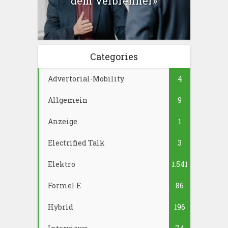
dem Verbrenner»
Categories
Advertorial-Mobility
4
Allgemein
9
Anzeige
1
Electrified Talk
3
Elektro
1.541
Formel E
86
Hybrid
196