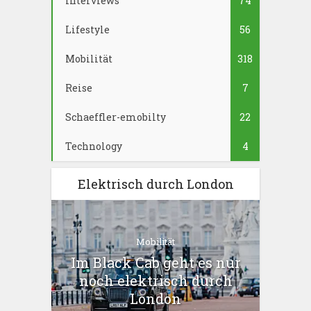
Interviews
74
Lifestyle
56
Mobilität
318
Reise
7
Schaeffler-emobilty
22
Technology
4
Elektrisch durch London
Mobilität
Im Black Cab geht es nur
noch elektrisch durch
London