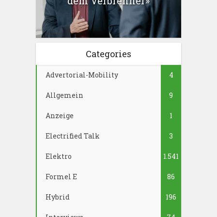
dem Verbrenner»
Categories
Advertorial-Mobility
4
Allgemein
9
Anzeige
1
Electrified Talk
3
Elektro
1.541
Formel E
86
Hybrid
196