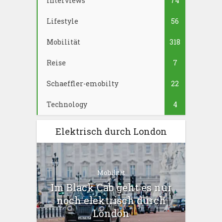
Interviews
74
Lifestyle
56
Mobilität
318
Reise
7
Schaeffler-emobilty
22
Technology
4
Elektrisch durch London
Mobilität
Im Black Cab geht es nur
noch elektrisch durch
London