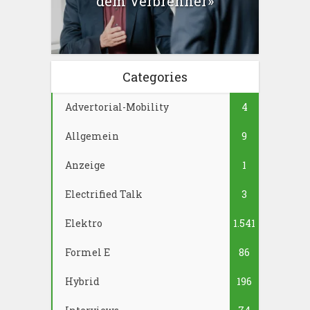
dem Verbrenner»
Categories
Advertorial-Mobility
4
Allgemein
9
Anzeige
1
Electrified Talk
3
Elektro
1.541
Formel E
86
Hybrid
196