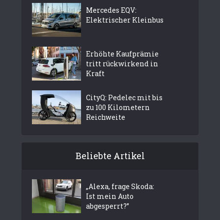
Mercedes EQV:
Elektrischer Kleinbus
Erhöhte Kaufprämie
tritt rückwirkend in
Kraft
CityQ: Pedelec mit bis
zu 100 Kilometern
Reichweite
Beliebte Artikel
„Alexa, frage Skoda:
Ist mein Auto
abgesperrt?”