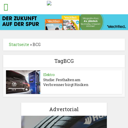
Startseite
»
BCG
TagBCG
Elektro
Studie: Festhalten am
Verbrenner birgt Risiken
Advertorial