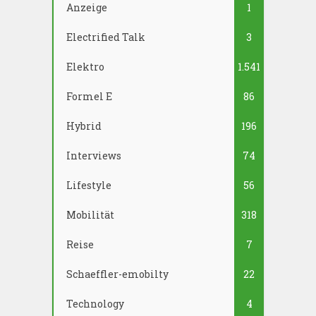
Anzeige
1
Electrified Talk
3
Elektro
1.541
Formel E
86
Hybrid
196
Interviews
74
Lifestyle
56
Mobilität
318
Reise
7
Schaeffler-emobilty
22
Technology
4