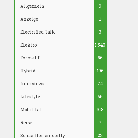
Allgemein
9
Anzeige
1
Electrified Talk
3
Elektro
1.540
Formel E
86
Hybrid
196
Interviews
74
Lifestyle
56
Mobilität
318
Reise
7
Schaeffler-emobilty
22