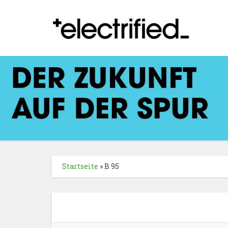
Startseite
»
B 95