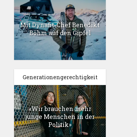
Mit Dynafit-Chef Benedikt
Böhm auf den Gipfel
Generationengerechtigkeit
«Wir brauchen mehr
junge Menschen in der
Politik»