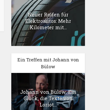
Neuer Reifen für
Elektroautos: Mehr
Kilometer mit...
Ein Treffen mit Johann von
Bülow
Johann von Bülow: Ein
Glück, die Texte von
Loriot...